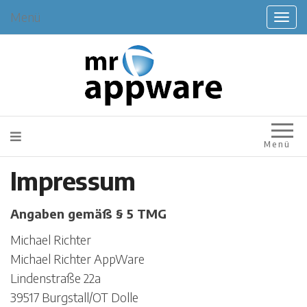
Menü
T
o
g
g
l
e
n
Mr.AppWare
a
v
i
Menü
g
a
Impressum
t
i
o
Angaben gemäß § 5 TMG
n
Michael Richter
Michael Richter AppWare
Lindenstraße 22a
39517 Burgstall/OT Dolle